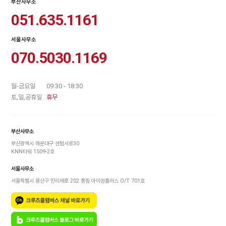
부산사무소
051.635.1161
서울사무소
070.5030.1169
월-금요일
09:30 - 18:30
토,일,공휴일
휴무
부산사무소
부산광역시 해운대구 센텀서로30
KNN타워 1509-2호
서울사무소
서울특별시 용산구 만리재로 202 풍림 아이원플러스 O/T 701호