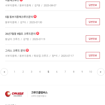
지중해크루즈
답변완료
서부지중해 / 동부지중해
김*영
2025-08-07
5월 동부지중해크루즈문의
답변완료
동부지중해
김*아
2025-07-30
26년7월말 8월초 크루즈문의
답변완료
동남아 크루즈
김*환
2025-07-19
그리스 크루즈 문의
답변완료
서부지중해 / 동부지중해 / 북유럽 크루즈
정*식
2025-07-17
1
2
3
4
5
6
7
8
9
10
크루즈콜럼버스
크루즈전문여행사