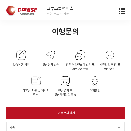
크루즈콜럼버스
유럽·크루즈 전문
여행문의
맞춤여행 의뢰
맞춤견적 발송
전문 컨설턴트와 상담 및
최종일정 확정 및
세부내용조율
예약요청
예약금 지불 및 계약서
잔금결제 후
여행출발
작성
맞춤확정일정 발송
여행문의하기