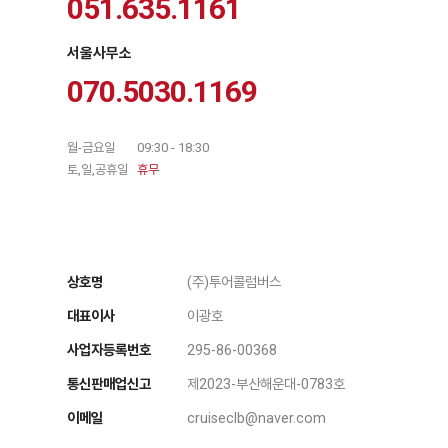
051.635.1161
서울사무소
070.5030.1169
월-금요일
09:30 - 18:30
토,일,공휴일
휴무
상호명
(주)투어콜럼버스
대표이사
이광호
사업자등록번호
295-86-00368
통신판매업신고
제2023-부산해운대-0783호
이메일
cruiseclb@naver.com