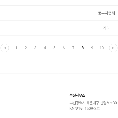
동부지중해
기타
1
2
3
4
5
6
7
8
9
10
부산사무소
부산광역시 해운대구 센텀서로30
KNN타워 1509-2호