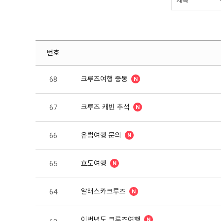
번호
크루즈여행 중동
68
크루즈 캐빈 추석
67
유럽여행 문의
66
효도여행
65
알래스카크루즈
64
이번년도 크루즈여행