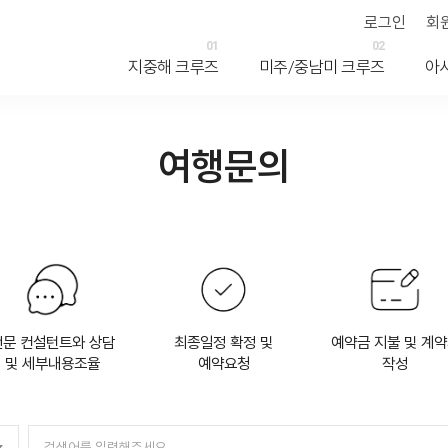
로그인
회
01
02
지중해 크루즈
미주/중남미 크루즈
아
여행문의
전문 컨설턴트와 상담
최종일정 확정 및
예약금 지불 및 계
및 세부내용조율
예약요청
작성