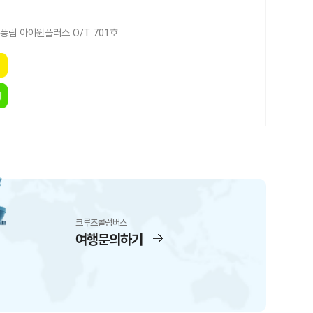
풍림 아이원플러스 O/T 701호
크루즈콜럼버스
여행문의하기