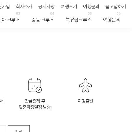
원가입
회사소개
공지사항
여행후기
여행문의
묻고답하기
03
04
05
06
시아 크루즈
중동 크루즈
북유럽크루즈
여행문의
약서
잔금결제 후
여행출발
맞춤확정일정 발송