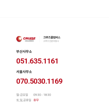
크루즈콜럼버스
크루즈전문여행사
부산사무소
051.635.1161
서울사무소
070.5030.1169
월-금요일
09:30 - 18:30
토,일,공휴일
휴무