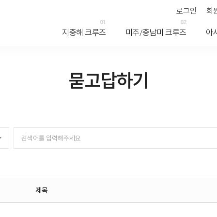
로그인
회
01
02
지중해 크루즈
미주/중남미 크루즈
아
묻고답하기
제목