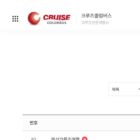
크루즈콜럼버스
크루즈전문여행사
번호
부산크루즈여행
92