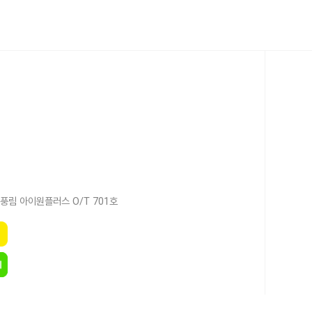
풍림 아이원플러스 O/T 701호