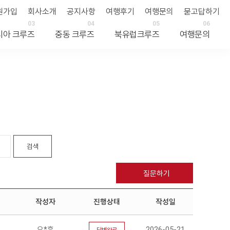
원가입
회사소개
공지사항
여행후기
여행문의
묻고답하기
03
04
05
06
시아 크루즈
중동 크루즈
북유럽크루즈
여행문의
질문하기
작성자
진행상태
작성일
오*훈
2026-05-21