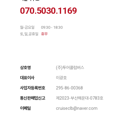
070.5030.1169
월-금요일
09:30 - 18:30
토,일,공휴일
휴무
상호명
(주)투어콜럼버스
대표이사
이광호
사업자등록번호
295-86-00368
통신판매업신고
제2023-부산해운대-0783호
이메일
cruiseclb@naver.com