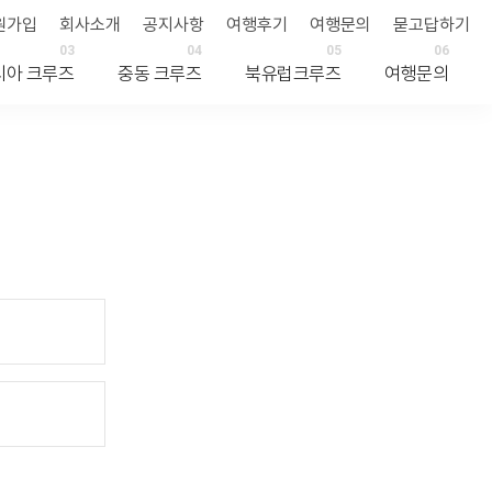
원가입
회사소개
공지사항
여행후기
여행문의
묻고답하기
03
04
05
06
시아 크루즈
중동 크루즈
북유럽크루즈
여행문의