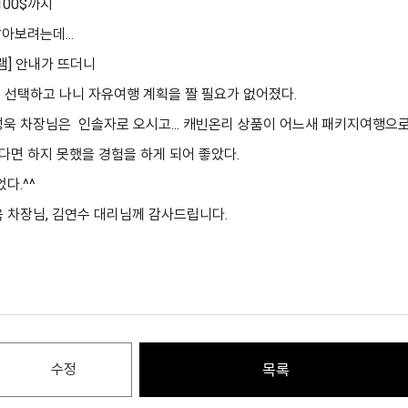
100$까지
아보려는데...
램] 안내가 뜨더니
션을 선택하고 나니 자유여행 계획을 짤 필요가 없어졌다.
욱 차장님은 인솔자로 오시고... 캐빈온리 상품이
어느새 패키지여행으로 
면 하지 못했을 경험을 하게 되어 좋았다.
다.^^
 차장님, 김
연수 대리님께
감사드립니다.
수정
목록