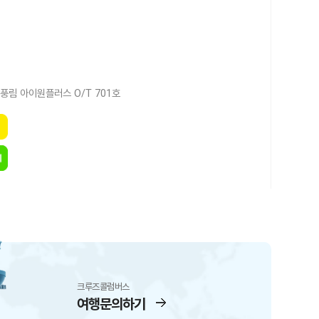
풍림 아이원플러스 O/T 701호
크루즈콜럼버스
여행문의하기