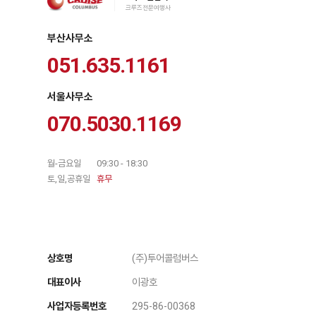
크루즈전문여행사
부산사무소
051.635.1161
서울사무소
070.5030.1169
월-금요일
09:30 - 18:30
토,일,공휴일
휴무
상호명
(주)투어콜럼버스
대표이사
이광호
사업자등록번호
295-86-00368