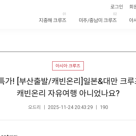
로그인
회
01
02
지중해 크루즈
미주/중남미 크루즈
아
아시아 크루즈
격특가! [부산출발/캐빈온리]일본&대만 크루
캐빈온리 자유여행 아니었나요?
오드리 ｜ 2025-11-24 20:43:29 ｜ 190