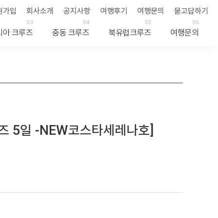
원가입
회사소개
공지사항
여행후기
여행문의
묻고답하기
03
04
05
06
시아 크루즈
중동 크루즈
북유럽크루즈
여행문의
즈 5일 -NEW코스타세레나호]