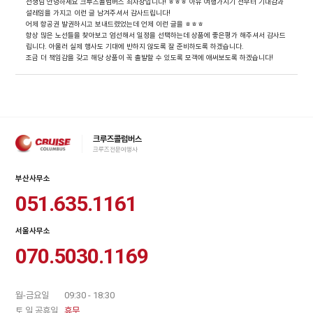
선생님 안녕하세요 크루즈콜럼버스 최차장입니다! ㅎㅎㅎ 아유 여행가시기 전부터 기대감과
설레임을 가지고 이런 글 남겨주셔서 감사드립니다!
어제 항공권 발권하시고 보내드렸었는데 언제 이런 글을 ㅎㅎㅎ
항상 많은 노선들을 찾아보고 엄선해서 일정을 선택하는데 상품에 좋은평가 해주셔서 감사드
립니다. 아울러 실제 행사도 기대에 반하지 않도록 잘 준비하도록 하겠습니다.
조금 더 책임감을 갖고 해당 상품이 꼭 출발할 수 있도록 모객에 애써보도록 하겠습니다!
크루즈콜럼버스
크루즈전문여행사
부산사무소
051.635.1161
서울사무소
070.5030.1169
월-금요일
09:30 - 18:30
토,일,공휴일
휴무