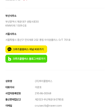
부산사무소
부산광역시 해운대구 센텀서로30
KNN타워 1509-2호
서울사무소
서울특별시 용산구 만리재로 202 풍림 아이원플러스 O/T 701호
상호명
(주)투어콜럼버스
대표이사
이광호
사업자등록번호
295-86-00368
통신판매업신고
제2023-부산해운대-0783호
이메일
cruiseclb@naver.com