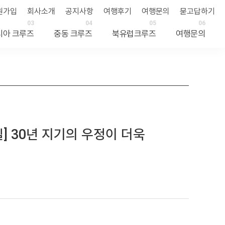
원가입
회사소개
공지사항
여행후기
여행문의
묻고답하기
03
04
05
06
시아 크루즈
중동 크루즈
북유럽크루즈
여행문의
] 30년 지기의 우정이 더욱