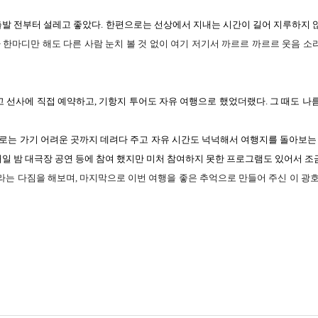
출발
전부
터 설레고 좋았다
.
한편으로
는 선상에서
지내
는
시간
이
길
어
지루하
지
가
한마디만
해
도
다른
사
람
눈
치 볼 것
없
이
여
기
저기
서
까르
르 까
르
르
웃
음
소
고 선사에 직접
예약하
고
,
기
항지
투어
도
자
유 여
행으
로
했었더
랬다
.
그
때
도
나
로
는
가
기
어려
운
곳까
지
데려
다
주
고
자유
시간
도
넉넉해
서
여행지
를
돌아보
는
매
일 밤
대극
장
공
연 등에
참
여
했지
만
미
처
참여하
지
못
한
프로그램
도
있어
서
조
라는
다짐
을
해보며,
마지막으로 이번
여행
을
좋
은
추억으
로
만들
어
주
신
이 광