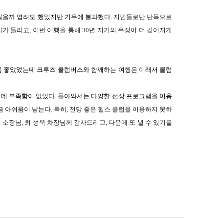
않을
까
염려
도 했었지만
기우
에
불과했
다
.
지인들로만 단독으로
리
가
들
리고
,
이번
여행
을 통해
30
년
지기
의
우정
이 더
깊어지
게
름
좋았었는
데
크루
즈
콜럼버스
와
함께하
는
여행
은 이래서
콜럼
 데
부족함
이 없었다
.
돌아와서
는
다양
한
선
상
프로그램
을
이용
금
아쉬움
이
남는
다
.
특히
,
전
망
좋
은
헬스 클럽
을
이용하
지
못하
호
소장
님
,
최 성욱
차장
님께
감사드
리고
,
다음
에 또 뵐 수
있기
를