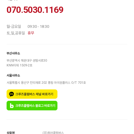
070.5030.1169
월-금요일
09:30 - 18:30
토,일,공휴일
휴무
부산사무소
부산광역시 해운대구 센텀서로30
KNN타워 1509-2호
서울사무소
서울특별시 용산구 만리재로 202 풍림 아이원플러스 O/T 701호
상호명
(주)투어콜럼버스