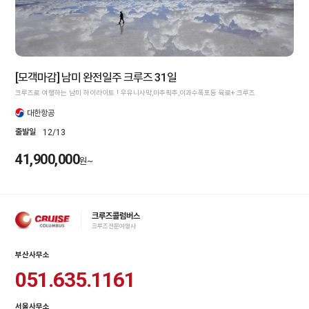
[모객마감] 남미 완전일주 크루즈 31일
크루즈로 여행하는 남미 하이라이트 ! 우유니사막,마추픽추,이과수폭포등 육로+ 크루즈
대한항공
출발일
12/13
41,900,000
원~
크루즈콜럼버스
크루즈전문여행사
부산사무소
051.635.1161
서울사무소